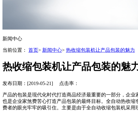
新闻中心
当前位置：
首页
>
新闻中心
>
热收缩包装机让产品包装的魅力
热收缩包装机让产品包装的魅
发布日期：[2019-05-21] 点击率：
产品的包装是现代化时代打造商品经济最重要的一部分，企业
也是企业家煞费苦心打造产品包装的最终目标。全自动热收缩
费者的眼光牢牢的吸引住。主要是由于全自动收缩包装机采用