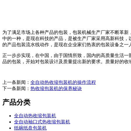
为了满足市场上各种产品的包装，包装机械生产厂家不断革新
中的一种，是现在科技的产品，是被生产厂家采用高新科技，
的产品包装流水线动作，是现在企业家们热衷的包装设备之一
正一步步实现，在中国，由于国情所致，国内的高质量生活一
品的包装，开始对包装设计及质量提出新的要求。质量好的收
上一条新闻：
全自动热收缩包装机的操作流程
下一条新闻：
热收缩包装机的保养秘诀
产品分类
全自动热收缩包装机
全自动袖口式热收缩包装机
纸碗纸盘包装机