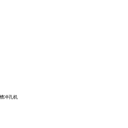
线槽冲孔机