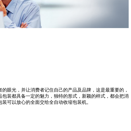
者的眼光，并让消费者记住自己的产品及品牌，这是最重要的，
品包装都具备一定的魅力，独特的形式，新颖的样式，都会把消
包装可以放心的全面交给全自动收缩包装机。