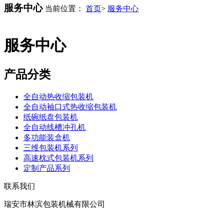
服务中心
当前位置：
首页
>
服务中心
服务中心
产品分类
全自动热收缩包装机
全自动袖口式热收缩包装机
纸碗纸盘包装机
全自动线槽冲孔机
多功能装盒机
三维包装机系列
高速枕式包装机系列
定制产品系列
联系我们
瑞安市林滨包装机械有限公司