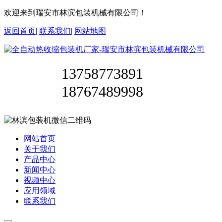
欢迎来到瑞安市林滨包装机械有限公司！
返回首页
|
联系我们
|
网站地图
13758773891
18767489998
网站首页
关于我们
产品中心
新闻中心
视频中心
应用领域
联系我们