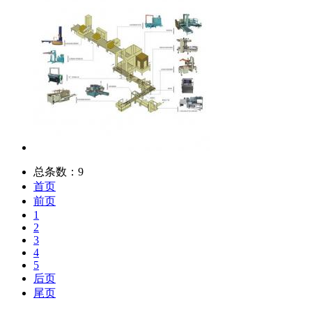
总条数：9
首页
前页
1
2
3
4
5
后页
尾页