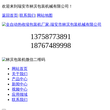
欢迎来到瑞安市林滨包装机械有限公司！
返回首页
|
联系我们
|
网站地图
13758773891
18767489998
网站首页
关于我们
产品中心
新闻中心
视频中心
应用领域
联系我们