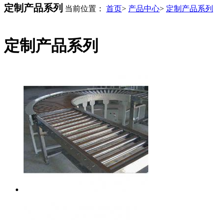
定制产品系列
当前位置：
首页
>
产品中心
>
定制产品系列
定制产品系列